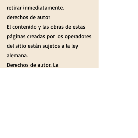
retirar inmediatamente.
derechos de autor
El contenido y las obras de estas
páginas creadas por los operadores
del sitio están sujetos a la ley
alemana.
Derechos de autor. La
reproducción, elaboración,
distribución y cualquier tipo de
explotación fuera de
Los límites de los derechos de
autor requieren el consentimiento
por escrito del respectivo autor o
creador.