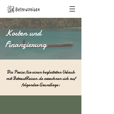
Kosten und
Finanzierung
Die Preise für einen begleiteten Urlaub
mit BetreutReisen.de errechnen sich auf
folgender Grundlage: